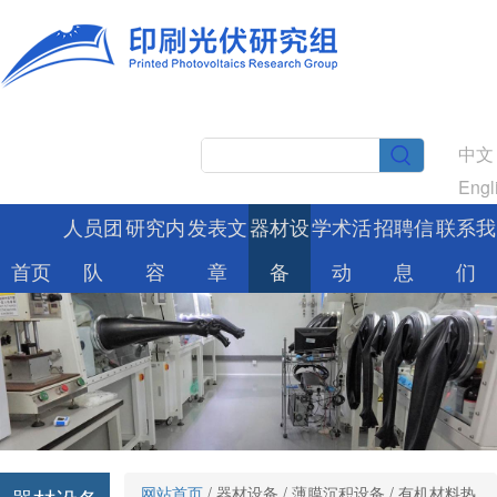
中文
Engl
人员团
研究内
发表文
器材设
学术活
招聘信
联系我
首页
队
容
章
备
动
息
们
网站首页
/
器材设备
/
薄膜沉积设备
/ 有机材料热