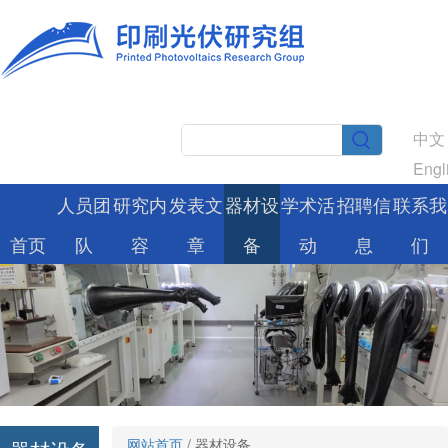
中文
Engl
人员团
研究内
发表文
器材设
学术活
招聘信
联系我
首页
队
容
章
备
动
息
们
网站首页
/
器材设备